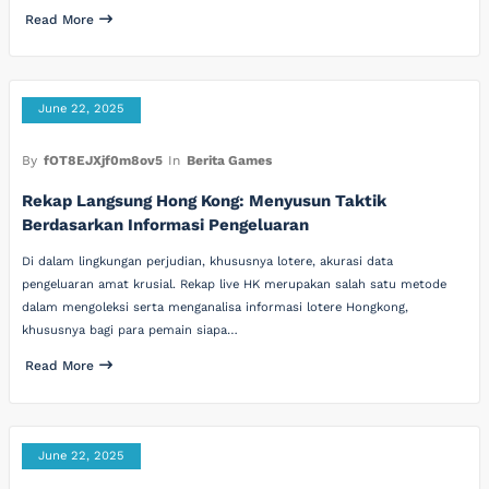
Read More
June 22, 2025
By
fOT8EJXjf0m8ov5
In
Berita Games
Rekap Langsung Hong Kong: Menyusun Taktik
Berdasarkan Informasi Pengeluaran
Di dalam lingkungan perjudian, khususnya lotere, akurasi data
pengeluaran amat krusial. Rekap live HK merupakan salah satu metode
dalam mengoleksi serta menganalisa informasi lotere Hongkong,
khususnya bagi para pemain siapa…
Read More
June 22, 2025