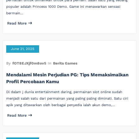
perhatian untuk dimainkan untuk para pemain. Salah satu yang sedang
populer adalah Princess 1000 Demo. Game ini menawarkan sensasi
bermain…
Read More
June 21, 2025
By
fOT8EJXjf0m8ov5
In
Berita Games
Mendalami Mesin Perjudian PG: Tips Memaksimalkan
Profil Percobaan Kamu
Di dalam j dunia entertainment daring, permainan slot online sudah
menjadi salah satu dari permainan yang paling paling diminati. Satu ciri
apik yang ditawarkan oleh berbagai penyedia ialah akun demo,…
Read More