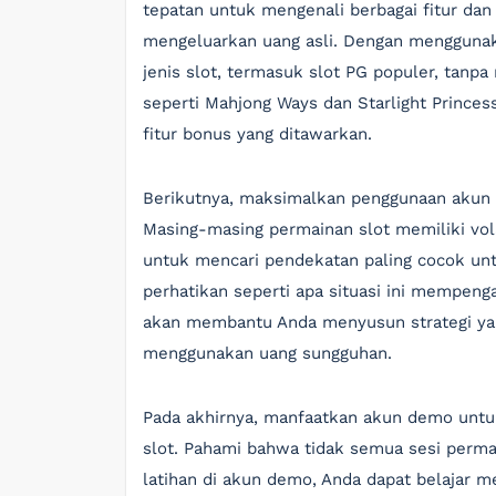
tepatan untuk mengenali berbagai fitur da
mengeluarkan uang asli. Dengan menggunak
jenis slot, termasuk slot PG populer, tanp
seperti Mahjong Ways dan Starlight Princes
fitur bonus yang ditawarkan.
Berikutnya, maksimalkan penggunaan akun 
Masing-masing permainan slot memiliki vol
untuk mencari pendekatan paling cocok un
perhatikan seperti apa situasi ini mempeng
akan membantu Anda menyusun strategi yang
menggunakan uang sungguhan.
Pada akhirnya, manfaatkan akun demo unt
slot. Pahami bahwa tidak semua sesi perma
latihan di akun demo, Anda dapat belajar 