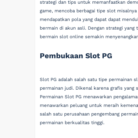
strategi dan tips untuk memanfaatkan demo
game, mencoba berbagai tipe slot misalnya 
mendapatkan pola yang dapat dapat mend
bermain di akun asli. Dengan strategi yang
bermain slot online semakin menyenangka
Pembukaan Slot PG
Slot PG adalah salah satu tipe permainan sl
permainan judi. Dikenal karena grafis yang 
Permainan Slot PG menawarkan pengalaman
menawarkan peluang untuk meraih kemenang
salah satu perusahaan pengembang permain
permainan berkualitas tinggi.