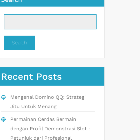
Search
Recent Posts
Mengenal Domino QQ: Strategi
Jitu Untuk Menang
Permainan Cerdas Bermain
dengan Profil Demonstrasi Slot :
Petunjuk dari Profesional