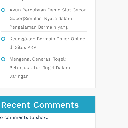
Akun Percobaan Demo Slot Gacor
Gacor|Simulasi Nyata dalam
Pengalaman Bermain yang
Keunggulan Bermain Poker Online
di Situs PKV
Mengenal Generasi Togel:
Petunjuk Utuh Togel Dalam
Jaringan
Recent Comments
o comments to show.