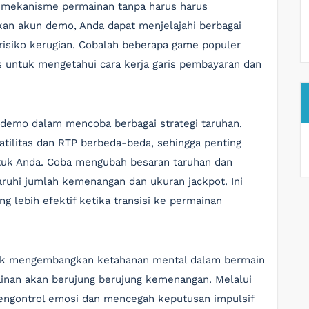
n mekanisme permainan tanpa harus harus
an akun demo, Anda dapat menjelajahi berbagai
a risiko kerugian. Cobalah beberapa game populer
s untuk mengetahui cara kerja garis pembayaran dan
demo dalam mencoba berbagai strategi taruhan.
atilitas dan RTP berbeda-beda, sehingga penting
tuk Anda. Coba mengubah besaran taruhan dan
aruhi jumlah kemenangan dan ukuran jackpot. Ini
 lebih efektif ketika transisi ke permainan
uk mengembangkan ketahanan mental dalam bermain
inan akan berujung berujung kemenangan. Melalui
mengontrol emosi dan mencegah keputusan impulsif