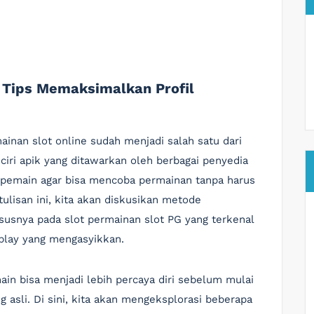
 Tips Memaksimalkan Profil
ainan slot online sudah menjadi salah satu dari
 ciri apik yang ditawarkan oleh berbagai penyedia
pemain agar bisa mencoba permainan tanpa harus
lisan ini, kita akan diskusikan metode
usnya pada slot permainan slot PG yang terkenal
play yang mengasyikkan.
n bisa menjadi lebih percaya diri sebelum mulai
asli. Di sini, kita akan mengeksplorasi beberapa