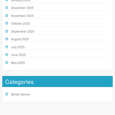
December 2025
November 2025
October 2025
September 2025
August 2025
July 2025
June 2025
May 2025
Categories
Berita Games