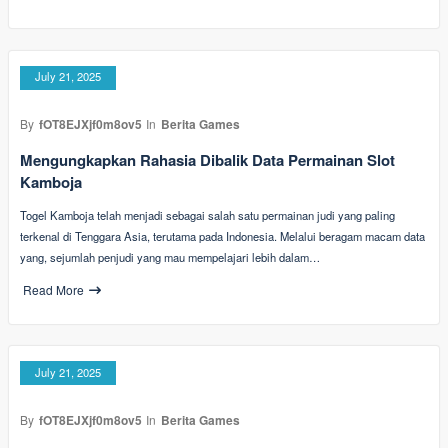
July 21, 2025
By
fOT8EJXjf0m8ov5
In
Berita Games
Mengungkapkan Rahasia Dibalik Data Permainan Slot
Kamboja
Togel Kamboja telah menjadi sebagai salah satu permainan judi yang paling
terkenal di Tenggara Asia, terutama pada Indonesia. Melalui beragam macam data
yang, sejumlah penjudi yang mau mempelajari lebih dalam…
Read More
July 21, 2025
By
fOT8EJXjf0m8ov5
In
Berita Games