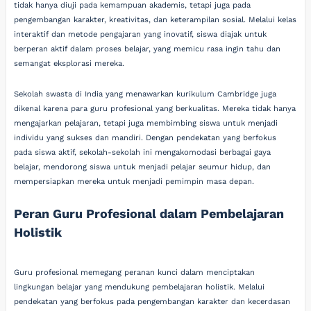
tidak hanya diuji pada kemampuan akademis, tetapi juga pada
pengembangan karakter, kreativitas, dan keterampilan sosial. Melalui kelas
interaktif dan metode pengajaran yang inovatif, siswa diajak untuk
berperan aktif dalam proses belajar, yang memicu rasa ingin tahu dan
semangat eksplorasi mereka.
Sekolah swasta di India yang menawarkan kurikulum Cambridge juga
dikenal karena para guru profesional yang berkualitas. Mereka tidak hanya
mengajarkan pelajaran, tetapi juga membimbing siswa untuk menjadi
individu yang sukses dan mandiri. Dengan pendekatan yang berfokus
pada siswa aktif, sekolah-sekolah ini mengakomodasi berbagai gaya
belajar, mendorong siswa untuk menjadi pelajar seumur hidup, dan
mempersiapkan mereka untuk menjadi pemimpin masa depan.
Peran Guru Profesional dalam Pembelajaran
Holistik
Guru profesional memegang peranan kunci dalam menciptakan
lingkungan belajar yang mendukung pembelajaran holistik. Melalui
pendekatan yang berfokus pada pengembangan karakter dan kecerdasan