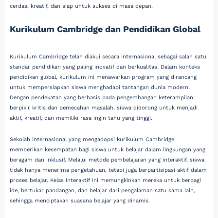
cerdas, kreatif, dan siap untuk sukses di masa depan.
Kurikulum Cambridge dan Pendidikan Global
Kurikulum Cambridge telah diakui secara internasional sebagai salah satu
standar pendidikan yang paling inovatif dan berkualitas. Dalam konteks
pendidikan global, kurikulum ini menawarkan program yang dirancang
untuk mempersiapkan siswa menghadapi tantangan dunia modern.
Dengan pendekatan yang berbasis pada pengembangan keterampilan
berpikir kritis dan pemecahan masalah, siswa didorong untuk menjadi
aktif, kreatif, dan memiliki rasa ingin tahu yang tinggi.
Sekolah internasional yang mengadopsi kurikulum Cambridge
memberikan kesempatan bagi siswa untuk belajar dalam lingkungan yang
beragam dan inklusif. Melalui metode pembelajaran yang interaktif, siswa
tidak hanya menerima pengetahuan, tetapi juga berpartisipasi aktif dalam
proses belajar. Kelas interaktif ini memungkinkan mereka untuk berbagi
ide, bertukar pandangan, dan belajar dari pengalaman satu sama lain,
sehingga menciptakan suasana belajar yang dinamis.