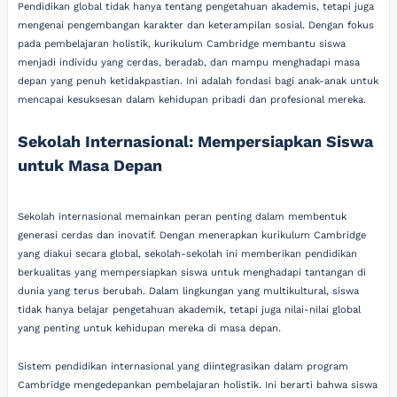
Pendidikan global tidak hanya tentang pengetahuan akademis, tetapi juga
mengenai pengembangan karakter dan keterampilan sosial. Dengan fokus
pada pembelajaran holistik, kurikulum Cambridge membantu siswa
menjadi individu yang cerdas, beradab, dan mampu menghadapi masa
depan yang penuh ketidakpastian. Ini adalah fondasi bagi anak-anak untuk
mencapai kesuksesan dalam kehidupan pribadi dan profesional mereka.
Sekolah Internasional: Mempersiapkan Siswa
untuk Masa Depan
Sekolah internasional memainkan peran penting dalam membentuk
generasi cerdas dan inovatif. Dengan menerapkan kurikulum Cambridge
yang diakui secara global, sekolah-sekolah ini memberikan pendidikan
berkualitas yang mempersiapkan siswa untuk menghadapi tantangan di
dunia yang terus berubah. Dalam lingkungan yang multikultural, siswa
tidak hanya belajar pengetahuan akademik, tetapi juga nilai-nilai global
yang penting untuk kehidupan mereka di masa depan.
Sistem pendidikan internasional yang diintegrasikan dalam program
Cambridge mengedepankan pembelajaran holistik. Ini berarti bahwa siswa