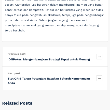
seperti Cambridge juga berperan dalam membentuk individu yang benar-
benar cerdas dan kompetitif. Pendidikan berkualitas yang diberikan tidak
hanya fokus pada pengetahuan akademis, tetapi juga pada pengembangan
pribadi dan sosial siswa. Dalam jangka panjang, pendekatan ini
menciptakan anak-anak yang sukses dan siap menghadapi dunia yang
terus berubah.
Previous post
IDNPoker: Mengembangkan Strategi Tepat untuk Menang
Next post
Slot QRIS Tanpa Potongan: Rasakan Seluruh Kemenangan
Anda
Related Posts