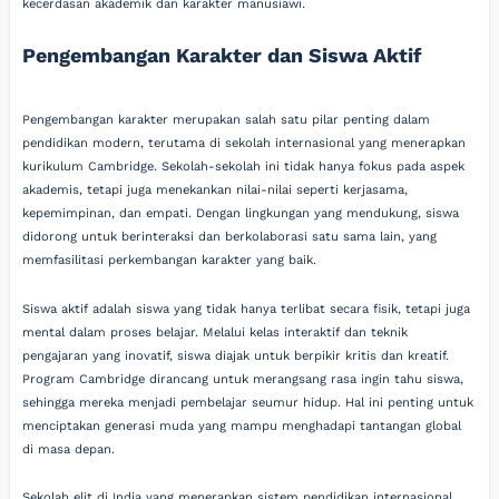
kecerdasan akademik dan karakter manusiawi.
Pengembangan Karakter dan Siswa Aktif
Pengembangan karakter merupakan salah satu pilar penting dalam
pendidikan modern, terutama di sekolah internasional yang menerapkan
kurikulum Cambridge. Sekolah-sekolah ini tidak hanya fokus pada aspek
akademis, tetapi juga menekankan nilai-nilai seperti kerjasama,
kepemimpinan, dan empati. Dengan lingkungan yang mendukung, siswa
didorong untuk berinteraksi dan berkolaborasi satu sama lain, yang
memfasilitasi perkembangan karakter yang baik.
Siswa aktif adalah siswa yang tidak hanya terlibat secara fisik, tetapi juga
mental dalam proses belajar. Melalui kelas interaktif dan teknik
pengajaran yang inovatif, siswa diajak untuk berpikir kritis dan kreatif.
Program Cambridge dirancang untuk merangsang rasa ingin tahu siswa,
sehingga mereka menjadi pembelajar seumur hidup. Hal ini penting untuk
menciptakan generasi muda yang mampu menghadapi tantangan global
di masa depan.
Sekolah elit di India yang menerapkan sistem pendidikan internasional