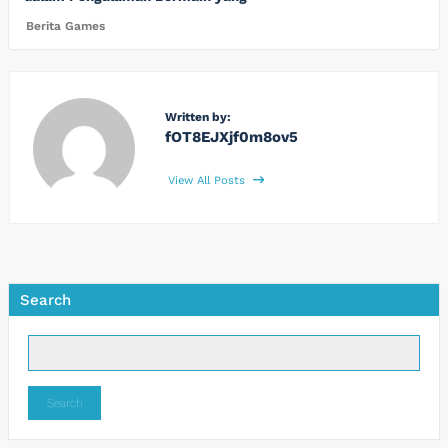
Berita Games
Written by:
fOT8EJXjf0m8ov5
View All Posts
Search
Search