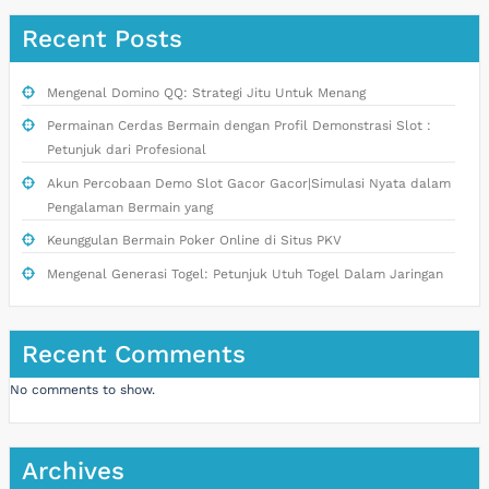
Recent Posts
Mengenal Domino QQ: Strategi Jitu Untuk Menang
Permainan Cerdas Bermain dengan Profil Demonstrasi Slot :
Petunjuk dari Profesional
Akun Percobaan Demo Slot Gacor Gacor|Simulasi Nyata dalam
Pengalaman Bermain yang
Keunggulan Bermain Poker Online di Situs PKV
Mengenal Generasi Togel: Petunjuk Utuh Togel Dalam Jaringan
Recent Comments
No comments to show.
Archives