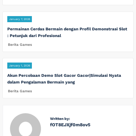
January 7, 2026
Permainan Cerdas Bermain dengan Profil Demonstrasi Slot
: Petunjuk dari Profesional
Berita Games
January 1, 2026
Akun Percobaan Demo Slot Gacor Gacor|Simulasi Nyata
dalam Pengalaman Bermain yang
Berita Games
Written by:
fOT8EJXjf0m8ov5