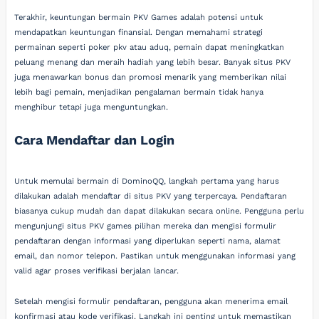
Terakhir, keuntungan bermain PKV Games adalah potensi untuk
mendapatkan keuntungan finansial. Dengan memahami strategi
permainan seperti poker pkv atau aduq, pemain dapat meningkatkan
peluang menang dan meraih hadiah yang lebih besar. Banyak situs PKV
juga menawarkan bonus dan promosi menarik yang memberikan nilai
lebih bagi pemain, menjadikan pengalaman bermain tidak hanya
menghibur tetapi juga menguntungkan.
Cara Mendaftar dan Login
Untuk memulai bermain di DominoQQ, langkah pertama yang harus
dilakukan adalah mendaftar di situs PKV yang terpercaya. Pendaftaran
biasanya cukup mudah dan dapat dilakukan secara online. Pengguna perlu
mengunjungi situs PKV games pilihan mereka dan mengisi formulir
pendaftaran dengan informasi yang diperlukan seperti nama, alamat
email, dan nomor telepon. Pastikan untuk menggunakan informasi yang
valid agar proses verifikasi berjalan lancar.
Setelah mengisi formulir pendaftaran, pengguna akan menerima email
konfirmasi atau kode verifikasi. Langkah ini penting untuk memastikan