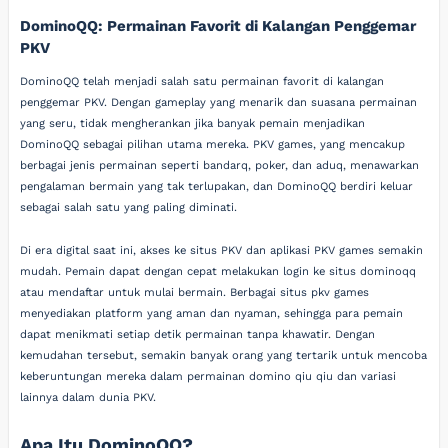
DominoQQ: Permainan Favorit di Kalangan Penggemar
PKV
DominoQQ telah menjadi salah satu permainan favorit di kalangan
penggemar PKV. Dengan gameplay yang menarik dan suasana permainan
yang seru, tidak mengherankan jika banyak pemain menjadikan
DominoQQ sebagai pilihan utama mereka. PKV games, yang mencakup
berbagai jenis permainan seperti bandarq, poker, dan aduq, menawarkan
pengalaman bermain yang tak terlupakan, dan DominoQQ berdiri keluar
sebagai salah satu yang paling diminati.
Di era digital saat ini, akses ke situs PKV dan aplikasi PKV games semakin
mudah. Pemain dapat dengan cepat melakukan login ke situs dominoqq
atau mendaftar untuk mulai bermain. Berbagai situs pkv games
menyediakan platform yang aman dan nyaman, sehingga para pemain
dapat menikmati setiap detik permainan tanpa khawatir. Dengan
kemudahan tersebut, semakin banyak orang yang tertarik untuk mencoba
keberuntungan mereka dalam permainan domino qiu qiu dan variasi
lainnya dalam dunia PKV.
Apa Itu DominoQQ?