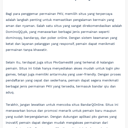
Bagi para penggemar permainan PKV, memilih situs yang terpercaya
adalah langkah penting untuk memastikan pengalaman bermain yang
aman dan nyaman. Salah satu situs yang sangat direkomendasikan adalah
DominoQQ.pk, yang menawarkan berbagai jenis permainan seperti
dominoqq, bandarqq, dan poker online. Dengan sistem keamanan yang
ketat dan layanan pelanggan yang responsif, pemain dapat menikmati
permainan tanpa khawatir.
Selain itu, terdapat juga situs PkvGames88 yang terkenal di kalangan
pemain. Situs ini tidak hanya menyediakan akses mudah untuk login pkv
games, tetapi juga memiliki antarmuka yang user-friendly. Dengan proses
pendaftaran yang cepat dan sederhana, pemain dapat segera menikmati
berbagai jenis permainan PKV yang tersedia, termasuk bandar qiu dan
aduq.
Terakhir, jangan lewatkan untuk mencoba situs BandarQOnline. Situs ini
menawarkan bonus dan promosi menarik untuk pemain baru maupun
yang sudah berpengalaman. Dengan dukungan aplikasi pkv games yang
inovatif, pemain dapat dengan mudah mengakses permainan dari