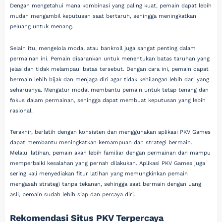
Dengan mengetahui mana kombinasi yang paling kuat, pemain dapat lebih
mudah mengambil keputusan saat bertaruh, sehingga meningkatkan
peluang untuk menang.
Selain itu, mengelola modal atau bankroll juga sangat penting dalam
permainan ini. Pemain disarankan untuk menentukan batas taruhan yang
jelas dan tidak melampaui batas tersebut. Dengan cara ini, pemain dapat
bermain lebih bijak dan menjaga diri agar tidak kehilangan lebih dari yang
seharusnya. Mengatur modal membantu pemain untuk tetap tenang dan
fokus dalam permainan, sehingga dapat membuat keputusan yang lebih
rasional.
Terakhir, berlatih dengan konsisten dan menggunakan aplikasi PKV Games
dapat membantu meningkatkan kemampuan dan strategi bermain.
Melalui latihan, pemain akan lebih familiar dengan permainan dan mampu
memperbaiki kesalahan yang pernah dilakukan. Aplikasi PKV Games juga
sering kali menyediakan fitur latihan yang memungkinkan pemain
mengasah strategi tanpa tekanan, sehingga saat bermain dengan uang
asli, pemain sudah lebih siap dan percaya diri.
Rekomendasi Situs PKV Terpercaya