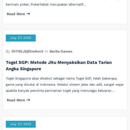
bermain poker, Pokerhebat merupakan alternatif…
Read More
July 27, 2025
By
fOT8EJXjf0m8ov5
In
Berita Games
Togel SGP: Metode Jitu Menyaksikan Data Tarian
Angka Singapore
Togel Singapore alias disebut sebagai nama Togel SGP, telah beberapa
game yang disukai di Indonesia. Melalui sistem jelas dan adil, sangat wajar
apabila banyak pencinta permainan togel yang menunggu keluaran…
Read More
July 27, 2025