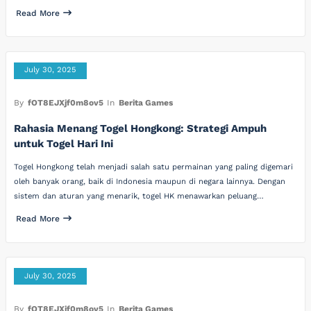
Read More
July 30, 2025
By
fOT8EJXjf0m8ov5
In
Berita Games
Rahasia Menang Togel Hongkong: Strategi Ampuh
untuk Togel Hari Ini
Togel Hongkong telah menjadi salah satu permainan yang paling digemari
oleh banyak orang, baik di Indonesia maupun di negara lainnya. Dengan
sistem dan aturan yang menarik, togel HK menawarkan peluang…
Read More
July 30, 2025
By
fOT8EJXjf0m8ov5
In
Berita Games