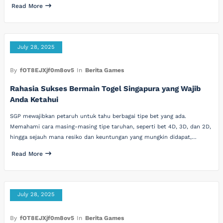
Read More
July 28, 2025
By
fOT8EJXjf0m8ov5
In
Berita Games
Rahasia Sukses Bermain Togel Singapura yang Wajib
Anda Ketahui
SGP mewajibkan petaruh untuk tahu berbagai tipe bet yang ada.
Memahami cara masing-masing tipe taruhan, seperti bet 4D, 3D, dan 2D,
hingga sejauh mana resiko dan keuntungan yang mungkin didapat,…
Read More
July 28, 2025
By
fOT8EJXjf0m8ov5
In
Berita Games