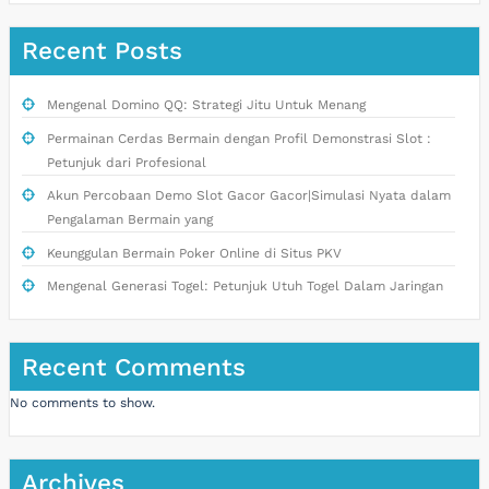
Recent Posts
Mengenal Domino QQ: Strategi Jitu Untuk Menang
Permainan Cerdas Bermain dengan Profil Demonstrasi Slot :
Petunjuk dari Profesional
Akun Percobaan Demo Slot Gacor Gacor|Simulasi Nyata dalam
Pengalaman Bermain yang
Keunggulan Bermain Poker Online di Situs PKV
Mengenal Generasi Togel: Petunjuk Utuh Togel Dalam Jaringan
Recent Comments
No comments to show.
Archives