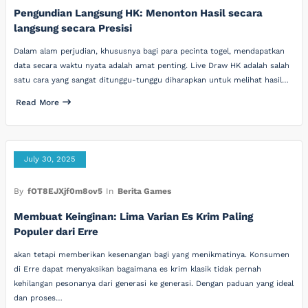
Pengundian Langsung HK: Menonton Hasil secara
langsung secara Presisi
Dalam alam perjudian, khususnya bagi para pecinta togel, mendapatkan
data secara waktu nyata adalah amat penting. Live Draw HK adalah salah
satu cara yang sangat ditunggu-tunggu diharapkan untuk melihat hasil…
Read More
July 30, 2025
By
fOT8EJXjf0m8ov5
In
Berita Games
Membuat Keinginan: Lima Varian Es Krim Paling
Populer dari Erre
akan tetapi memberikan kesenangan bagi yang menikmatinya. Konsumen
di Erre dapat menyaksikan bagaimana es krim klasik tidak pernah
kehilangan pesonanya dari generasi ke generasi. Dengan paduan yang ideal
dan proses…