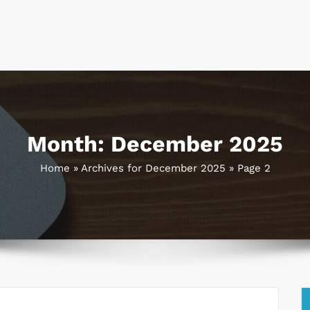
Month:
December 2025
Home
»
Archives for December 2025
»
Page 2