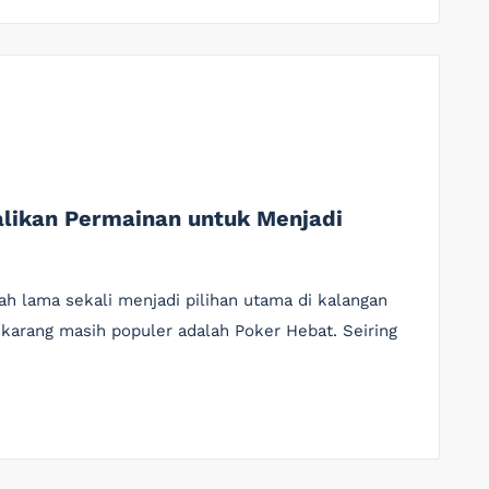
likan Permainan untuk Menjadi
h lama sekali menjadi pilihan utama di kalangan
karang masih populer adalah Poker Hebat. Seiring