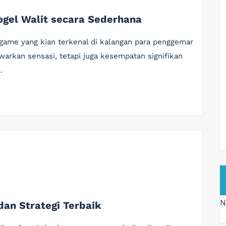
el Walit secara Sederhana
game yang kian terkenal di kalangan para penggemar
warkan sensasi, tetapi juga kesempatan signifikan
…
N
an Strategi Terbaik