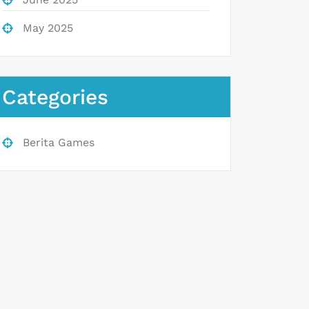
May 2025
Categories
Berita Games