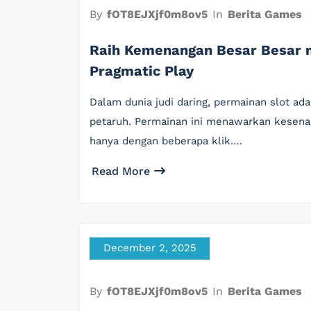
By
fOT8EJXjf0m8ov5
In
Berita Games
Raih Kemenangan Besar Besar 
Pragmatic Play
Dalam dunia judi daring, permainan slot adal
petaruh. Permainan ini menawarkan kesena
hanya dengan beberapa klik.…
Read More
December 2, 2025
By
fOT8EJXjf0m8ov5
In
Berita Games