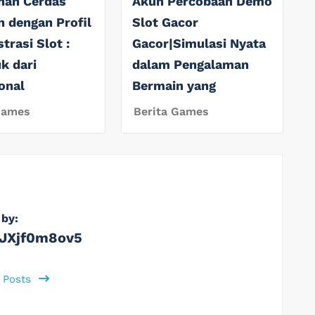
nan Cerdas
Akun Percobaan Demo
 dengan Profil
Slot Gacor
rasi Slot :
Gacor|Simulasi Nyata
k dari
dalam Pengalaman
onal
Bermain yang
Games
Berita Games
 by:
JXjf0m8ov5
l Posts