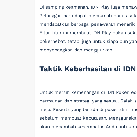
Di samping keamanan, IDN Play juga mena
Pelanggan baru dapat menikmati bonus sela
mendapatkan berbagai penawaran menarik s
Fitur-fitur ini membuat IDN Play bukan se
pokerhebat, tetapi juga untuk siapa pun ya
menyenangkan dan menggiurkan.
Taktik Keberhasilan di IDN
Untuk meraih kemenangan di IDN Poker, ese
permainan dan strategi yang sesuai. Salah 
meja. Peserta yang berada di posisi akhir m
sebelum membuat keputusan. Menggunakan 
akan menambah kesempatan Anda untuk m