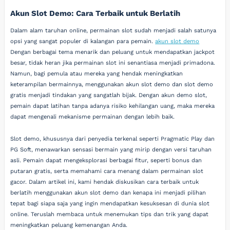
Akun Slot Demo: Cara Terbaik untuk Berlatih
Dalam alam taruhan online, permainan slot sudah menjadi salah satunya
opsi yang sangat populer di kalangan para pemain.
akun slot demo
Dengan berbagai tema menarik dan peluang untuk mendapatkan jackpot
besar, tidak heran jika permainan slot ini senantiasa menjadi primadona.
Namun, bagi pemula atau mereka yang hendak meningkatkan
keterampilan bermainnya, menggunakan akun slot demo dan slot demo
gratis menjadi tindakan yang sangatlah bijak. Dengan akun demo slot,
pemain dapat latihan tanpa adanya risiko kehilangan uang, maka mereka
dapat mengenali mekanisme permainan dengan lebih baik.
Slot demo, khususnya dari penyedia terkenal seperti Pragmatic Play dan
PG Soft, menawarkan sensasi bermain yang mirip dengan versi taruhan
asli. Pemain dapat mengeksplorasi berbagai fitur, seperti bonus dan
putaran gratis, serta memahami cara menang dalam permainan slot
gacor. Dalam artikel ini, kami hendak diskusikan cara terbaik untuk
berlatih menggunakan akun slot demo dan kenapa ini menjadi pilihan
tepat bagi siapa saja yang ingin mendapatkan kesuksesan di dunia slot
online. Teruslah membaca untuk menemukan tips dan trik yang dapat
meningkatkan peluang kemenangan Anda.