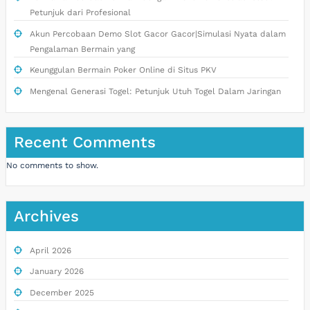
Petunjuk dari Profesional
Akun Percobaan Demo Slot Gacor Gacor|Simulasi Nyata dalam
Pengalaman Bermain yang
Keunggulan Bermain Poker Online di Situs PKV
Mengenal Generasi Togel: Petunjuk Utuh Togel Dalam Jaringan
Recent Comments
No comments to show.
Archives
April 2026
January 2026
December 2025