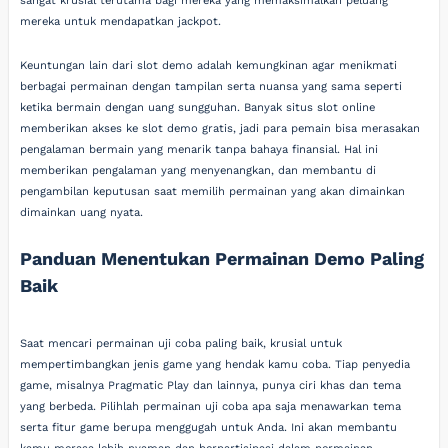
sangat krusial terutama bagi mereka yang memaksimalkan peluang
mereka untuk mendapatkan jackpot.
Keuntungan lain dari slot demo adalah kemungkinan agar menikmati
berbagai permainan dengan tampilan serta nuansa yang sama seperti
ketika bermain dengan uang sungguhan. Banyak situs slot online
memberikan akses ke slot demo gratis, jadi para pemain bisa merasakan
pengalaman bermain yang menarik tanpa bahaya finansial. Hal ini
memberikan pengalaman yang menyenangkan, dan membantu di
pengambilan keputusan saat memilih permainan yang akan dimainkan
dimainkan uang nyata.
Panduan Menentukan Permainan Demo Paling
Baik
Saat mencari permainan uji coba paling baik, krusial untuk
mempertimbangkan jenis game yang hendak kamu coba. Tiap penyedia
game, misalnya Pragmatic Play dan lainnya, punya ciri khas dan tema
yang berbeda. Pilihlah permainan uji coba apa saja menawarkan tema
serta fitur game berupa menggugah untuk Anda. Ini akan membantu