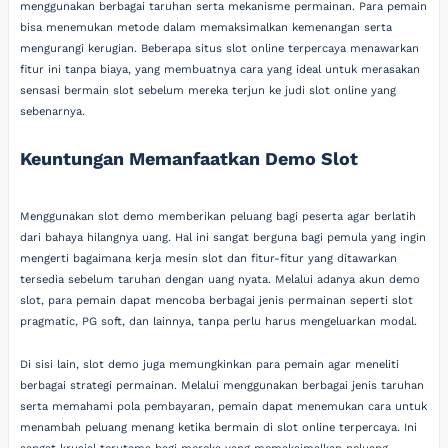
menggunakan berbagai taruhan serta mekanisme permainan. Para pemain
bisa menemukan metode dalam memaksimalkan kemenangan serta
mengurangi kerugian. Beberapa situs slot online terpercaya menawarkan
fitur ini tanpa biaya, yang membuatnya cara yang ideal untuk merasakan
sensasi bermain slot sebelum mereka terjun ke judi slot online yang
sebenarnya.
Keuntungan Memanfaatkan Demo Slot
Menggunakan slot demo memberikan peluang bagi peserta agar berlatih
dari bahaya hilangnya uang. Hal ini sangat berguna bagi pemula yang ingin
mengerti bagaimana kerja mesin slot dan fitur-fitur yang ditawarkan
tersedia sebelum taruhan dengan uang nyata. Melalui adanya akun demo
slot, para pemain dapat mencoba berbagai jenis permainan seperti slot
pragmatic, PG soft, dan lainnya, tanpa perlu harus mengeluarkan modal.
Di sisi lain, slot demo juga memungkinkan para pemain agar meneliti
berbagai strategi permainan. Melalui menggunakan berbagai jenis taruhan
serta memahami pola pembayaran, pemain dapat menemukan cara untuk
menambah peluang menang ketika bermain di slot online terpercaya. Ini