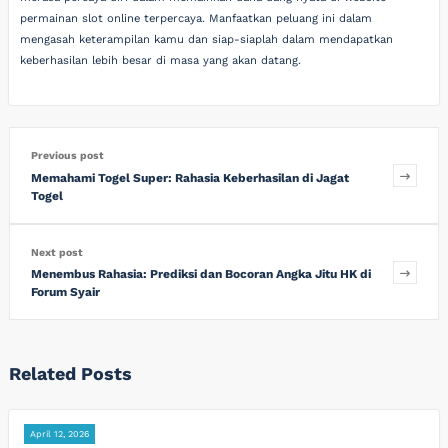
permainan slot online terpercaya. Manfaatkan peluang ini dalam
mengasah keterampilan kamu dan siap-siaplah dalam mendapatkan
keberhasilan lebih besar di masa yang akan datang.
Previous post
Memahami Togel Super: Rahasia Keberhasilan di Jagat
Togel
Next post
Menembus Rahasia: Prediksi dan Bocoran Angka Jitu HK di
Forum Syair
Related Posts
April 12, 2026