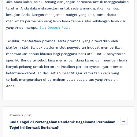
Jika Anda kalah, selalu tenang dan jangan berusaha untuk menggandakan
taruhan Anda dalam ekspektasi untuk segera mendapatkan kembali
kerugian Anda. Dengan manajemen budget yang baik, kamu dapat
menikmati permainan yang lebih lama tanpa risiko kehilangan lebih dari
yang Anda mampu.
Slot Deposit Pulsa
Terakhir, manfaatkan promosi serta promosi yang ditawarkan oleh
platform slot. Banyak platform slot penyetoran Indosat memberikan
menawarkan bonus khusus bagi pengguna baru atau untuk penyetoran
spesifik. Bonus tersebut bisa menambah dana kamu dan memberi lebih
banyak peluang untuk bertaruh. Pastikan periksa syarat-syarat serta
ketentuan-ketentuan dari setiap insentif agar kamu tahu cara yang
terbaik menggunakan di permainan pulsa pada situs yang Anda pilih
Anda.
Previous post
Kuda Togel di Pertengahan Pandemi: Bagaimana Permainan
Togel Ini Berhasil Bertahan?