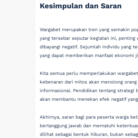
Kesimpulan dan Saran
Wargabet merupakan tren yang semakin pop
yang tersebar seputar kegiatan ini, pentin
dibayangi negatif. Sejumlah individu yang 
yang dapat memberikan manfaat ekonomi jik
Kita semua perlu memperlakukan wargabet
kebenaran dari mitos akan menolong orang 
informasional. Pendidikan tentang strategi
akan membantu menekan efek negatif yang k
Akhirnya, saran bagi para peserta warga be
bertanggung jawab dan mematuhi ketentuan 
dilihat sebagai bentuk hiburan, bukan seb