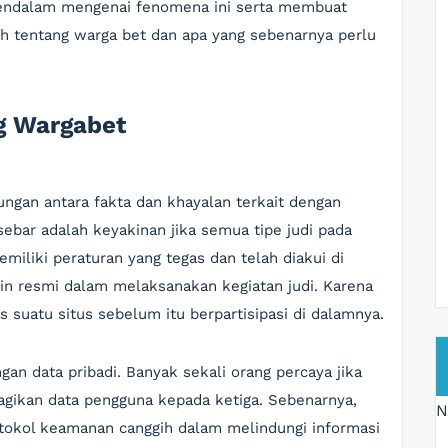
mendalam mengenai fenomena ini serta membuat
jauh tentang warga bet dan apa yang sebenarnya perlu
g Wargabet
ngan antara fakta dan khayalan terkait dengan
ebar adalah keyakinan jika semua tipe judi pada
miliki peraturan yang tegas dan telah diakui di
zin resmi dalam melaksanakan kegiatan judi. Karena
s suatu situs sebelum itu berpartisipasi di dalamnya.
gan data pribadi. Banyak sekali orang percaya jika
gikan data pengguna kepada ketiga. Sebenarnya,
N
tokol keamanan canggih dalam melindungi informasi