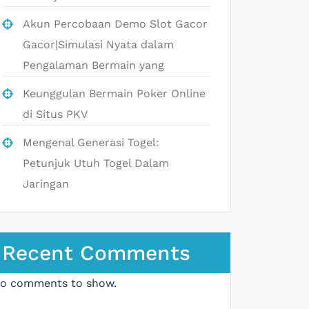
Akun Percobaan Demo Slot Gacor
Gacor|Simulasi Nyata dalam
Pengalaman Bermain yang
Keunggulan Bermain Poker Online
di Situs PKV
Mengenal Generasi Togel:
Petunjuk Utuh Togel Dalam
Jaringan
Recent Comments
o comments to show.