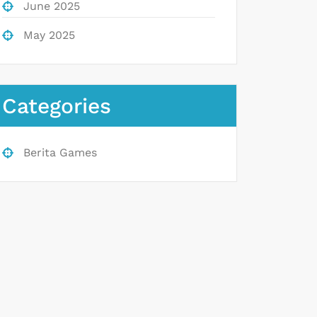
June 2025
May 2025
Categories
Berita Games