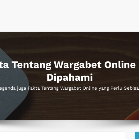
ta Tentang Wargabet Online 
Dipahami
egenda juga Fakta Tentang Wargabet Online yang Perlu Sebis