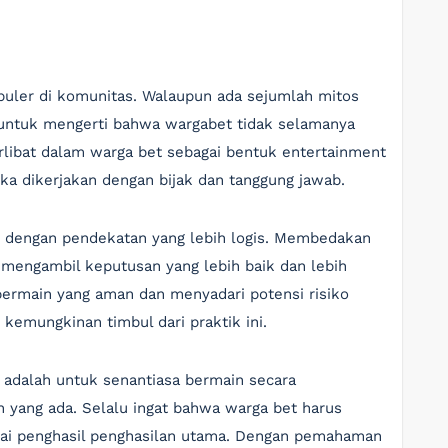
uler di komunitas. Walaupun ada sejumlah mitos
g untuk mengerti bahwa wargabet tidak selamanya
terlibat dalam warga bet sebagai bentuk entertainment
a dikerjakan dengan bijak dan tanggung jawab.
 dengan pendekatan yang lebih logis. Membedakan
mengambil keputusan yang lebih baik dan lebih
 bermain yang aman dan menyadari potensi risiko
emungkinan timbul dari praktik ini.
t adalah untuk senantiasa bermain secara
yang ada. Selalu ingat bahwa warga bet harus
agai penghasil penghasilan utama. Dengan pemahaman