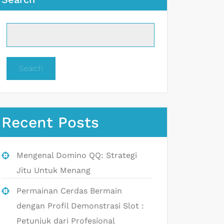
Search
Recent Posts
Mengenal Domino QQ: Strategi
Jitu Untuk Menang
Permainan Cerdas Bermain
dengan Profil Demonstrasi Slot :
Petunjuk dari Profesional