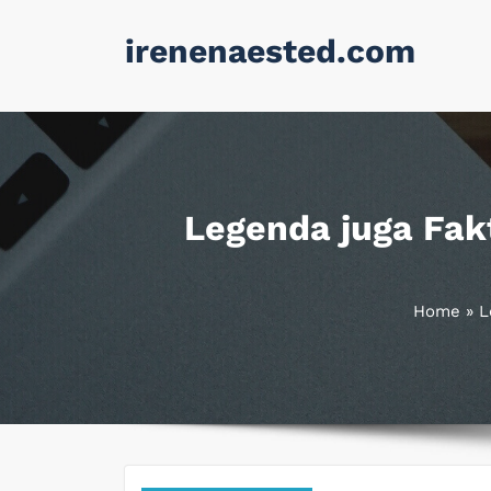
Skip
irenenaested.com
to
content
Legenda juga Fak
Home
»
L