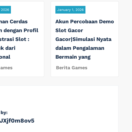
, 2026
January 1, 2026
nan Cerdas
Akun Percobaan Demo
 dengan Profil
Slot Gacor
rasi Slot :
Gacor|Simulasi Nyata
k dari
dalam Pengalaman
onal
Bermain yang
Games
Berita Games
 by:
JXjf0m8ov5