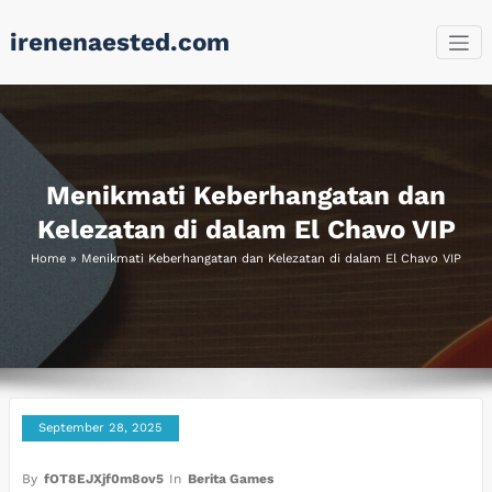
Skip
irenenaested.com
to
content
Menikmati Keberhangatan dan
Kelezatan di dalam El Chavo VIP
Home
»
Menikmati Keberhangatan dan Kelezatan di dalam El Chavo VIP
September 28, 2025
By
fOT8EJXjf0m8ov5
In
Berita Games