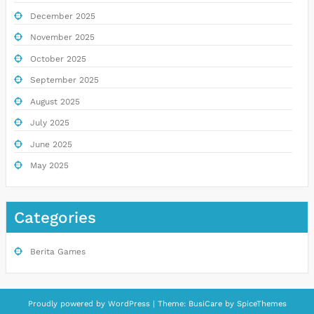
December 2025
November 2025
October 2025
September 2025
August 2025
July 2025
June 2025
May 2025
Categories
Berita Games
Proudly powered by
WordPress
| Theme:
BusiCare
by
SpiceThemes