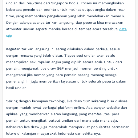
undian dari real-time dari Singapore Pools. Proses ini memungkinkan
beberapa pemain dan pecinta untuk melihat output angka dalam real-
time, yang memberikan pengalaman yang lebih mendebarkan menarik.
Dengan adanya adanya tarikan langsung, tiap peserta bisa merasakan
atmosfer undian seperti mereka berada di tempat acara tersebut.
data
sgp
Kegiatan tarikan langsung ini sering dilakukan dalam berkala, sesuai
dengan rencana yang telah diatur. Tiapse sesi undian akan selalu
menampilkan sekumpulan angka yang dipilih secara acak. Untuk dari
pemain, mengamati live draw SGP menjadi momen penting untuk
mengetahui jika nomor yang para pemain pasang menang sebagai
pemenang. Ini juga memberikan kejelasan untuk seluruh peserta dalam
hasil undian.
Seiring dengan kemajuan teknologi, live draw SGP sekarang bisa diakses
dengan mudah lewat berbagai platform online. Ada banyak website dan
aplikasi yang memberikan siaran langsung, yang memfasilitasi para
pemain untuk mengikuti output undian dari mana saja mana saja.
Kehadiran live draw juga menambah memperkuat popularitas permainan
lotere di kalangan masyarakat Indonesia dan sekitarnya.