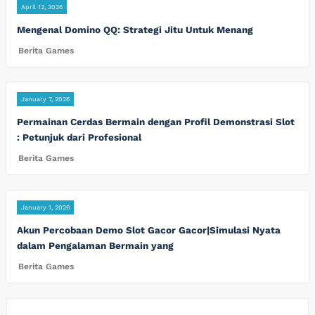
April 12, 2026
Mengenal Domino QQ: Strategi Jitu Untuk Menang
Berita Games
January 7, 2026
Permainan Cerdas Bermain dengan Profil Demonstrasi Slot
: Petunjuk dari Profesional
Berita Games
January 1, 2026
Akun Percobaan Demo Slot Gacor Gacor|Simulasi Nyata
dalam Pengalaman Bermain yang
Berita Games