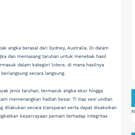
ak angka berasal dari Sydney, Australia. Di dalam
angka dan memasang taruhan untuk menebak hasil
rmasuk dalam kategori lotere, di mana hasilnya
 berlangsung secara langsung.
yak jenis taruhan, termasuk angka ekor hingga
am memenangkan hadiah besar. Ti tiap sesi undian
 dilakukan secara transparan serta dapat disaksikan
N
ingkatkan kepercayaan pemain terhadap integritas