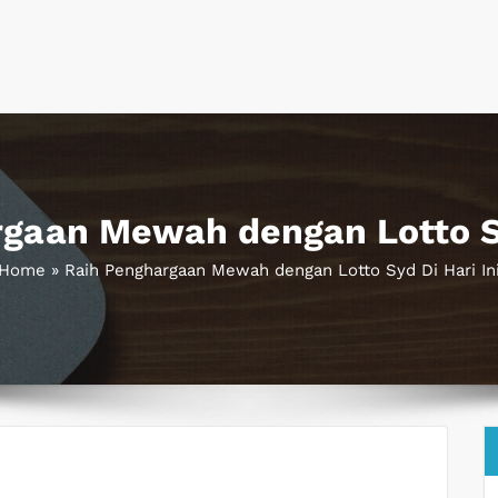
gaan Mewah dengan Lotto Sy
Home
»
Raih Penghargaan Mewah dengan Lotto Syd Di Hari In