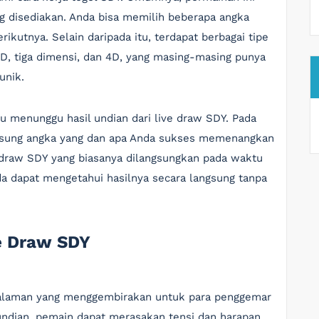
ng disediakan. Anda bisa memilih beberapa angka
ikutnya. Selain daripada itu, terdapat berbagai tipe
2D, tiga dimensi, dan 4D, yang masing-masing punya
unik.
 menunggu hasil undian dari live draw SDY. Pada
angsung angka yang dan apa Anda sukses memenangkan
 draw SDY yang biasanya dilangsungkan pada waktu
nda dapat mengetahui hasilnya secara langsung tanpa
e Draw SDY
alaman yang menggembirakan untuk para penggemar
undian, pemain dapat merasakan tensi dan harapan