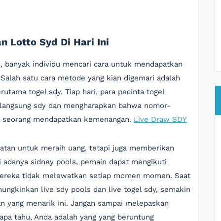
Lotto Syd Di Hari Ini
ri, banyak individu mencari cara untuk mendapatkan
Salah satu cara metode yang kian digemari adalah
utama togel sdy. Tiap hari, para pecinta togel
 langsung sdy dan mengharapkan bahwa nomor-
 seorang mendapatkan kemenangan.
Live Draw SDY
atan untuk meraih uang, tetapi juga memberikan
 adanya sidney pools, pemain dapat mengikuti
r mereka tidak melewatkan setiap momen momen. Saat
ungkinkan live sdy pools dan live togel sdy, semakin
n yang menarik ini. Jangan sampai melepaskan
siapa tahu, Anda adalah yang yang beruntung