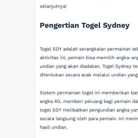
selanjutnya!
Pengertian Togel Sydney
Togel SDY adalah serangkaian permainan teb
aktivitas ini, pemain bisa memilih angka-
undian yang akan diadakan. Togel Sydney te
ditentukan secara acak melalui undian yang
Sistem permainan togel ini memberikan ban
angka 4D, memberi peluang bagi pemain dal
togel SDY melibatkan pengundian angka yang
secara langsung oleh para pemain. Ini men
hasil undian.