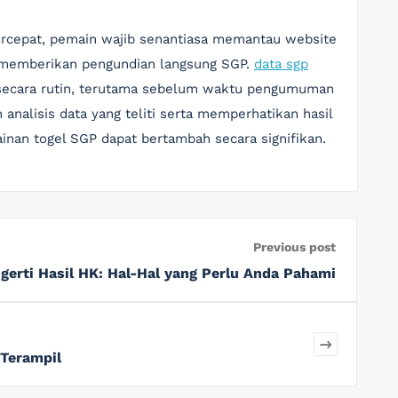
ercepat, pemain wajib senantiasa memantau website
t memberikan pengundian langsung SGP.
data sgp
 secara rutin, terutama sebelum waktu pengumuman
analisis data yang teliti serta memperhatikan hasil
nan togel SGP dapat bertambah secara signifikan.
Previous post
gerti Hasil HK: Hal-Hal yang Perlu Anda Pahami
 Terampil