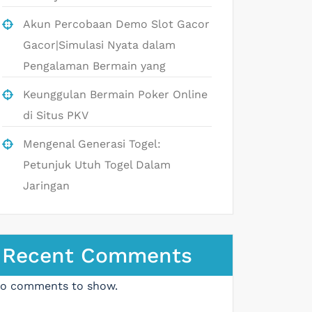
Akun Percobaan Demo Slot Gacor
Gacor|Simulasi Nyata dalam
Pengalaman Bermain yang
Keunggulan Bermain Poker Online
di Situs PKV
Mengenal Generasi Togel:
Petunjuk Utuh Togel Dalam
Jaringan
Recent Comments
o comments to show.