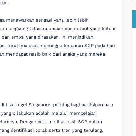
ain.
uga menawarkan sensasi yang lebih lebih
ara langsung tatacara undian dan output yang keluar
 dan emosi yang dirasakan. Ini menjadikan
an, terutama saat menunggu keluaran SGP pada hari
an mendapat nasib baik dari angka yang mereka
 laga togel Singapore, penting bagi partisipan agar
a yang dilakukan adalah melalui mempelajari
elumnya. Dengan cara melihat hasil SGP dalam
mengidentifikasi corak serta tren yang terulang.