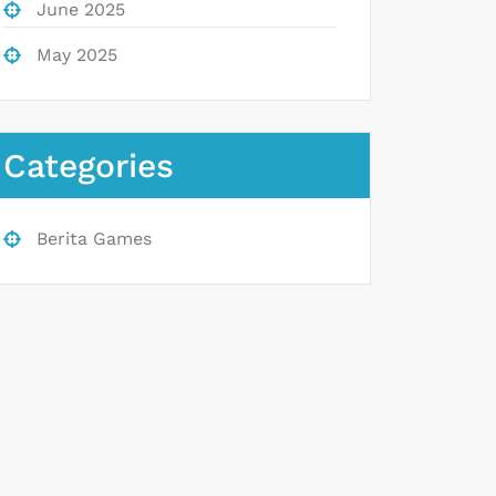
June 2025
May 2025
Categories
Berita Games