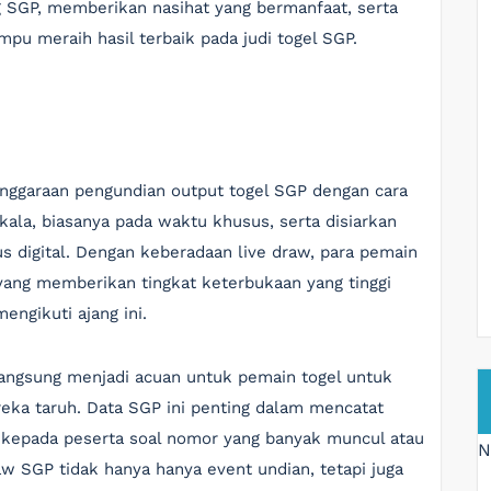
 SGP, memberikan nasihat yang bermanfaat, serta
u meraih hasil terbaik pada judi togel SGP.
nggaraan pengundian output togel SGP dengan cara
rkala, biasanya pada waktu khusus, serta disiarkan
us digital. Dengan keberadaan live draw, para pemain
 yang memberikan tingkat keterbukaan yang tinggi
engikuti ajang ini.
 langsung menjadi acuan untuk pemain togel untuk
a taruh. Data SGP ini penting dalam mencatat
 kepada peserta soal nomor yang banyak muncul atau
N
draw SGP tidak hanya hanya event undian, tetapi juga