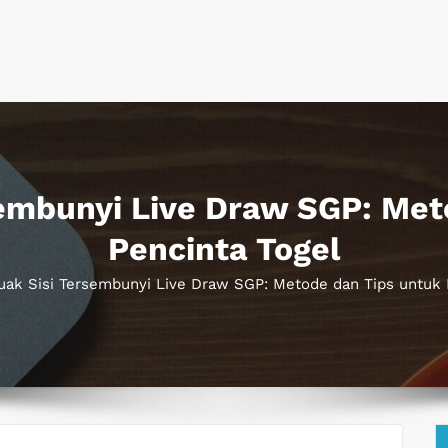
embunyi Live Draw SGP: Met
Pencinta Togel
ak Sisi Tersembunyi Live Draw SGP: Metode dan Tips untuk 