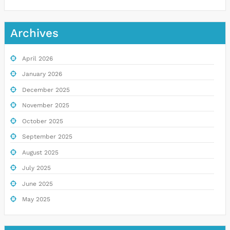
Archives
April 2026
January 2026
December 2025
November 2025
October 2025
September 2025
August 2025
July 2025
June 2025
May 2025