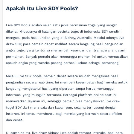
Apakah Itu Live SDY Pools?
Live SDY Pools adalah salah satu jenis permainan togel yang sangat
dikenal, khususnya di kalangan pecinta togel di Indonesia. SDY sendiri
mengacu pada hasil undian yang di Sidney, Australia. Melalui adanya live
draw SDY, para pemain dapat melihat secara langsung hasil pengundian
angka togel, yang tentunya menambah keseruan dan transparansi dalam
permainan. Banyak pemain akan menunggu momen ini untuk memastikan
apakah angka yang mereka pasang berhasil keluar sebagai pemenang.
Melalui live SDY pools, pemain dapat secara mudah mengakses hasil
pengundian secara real-time. Ini memberi kesempatan bagi mereka untuk
langsung mengetahui hasil yang diperoleh tanpa harus menunggu
informasi yang mungkin tertunda. Berbagai platform online saat ini
menawarkan layanan ini, sehingga pemain bisa menyaksikan live draw
togel SDY dari mana saja dan kapan pun, selama terhubung dengan
internet. Ini tentu membantu bagi mereka yang bermain secara efisien
dan cepat.
Di samping itu, live draw Sidney juga adalah tempat interaksi bagi para