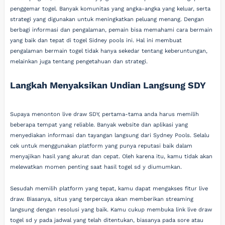
penggemar togel. Banyak komunitas yang angka-angka yang keluar, serta
strategi yang digunakan untuk meningkatkan peluang menang. Dengan
berbagi informasi dan pengalaman, pemain bisa memahami cara bermain
yang baik dan tepat di togel Sidney pools ini. Hal ini membuat
pengalaman bermain togel tidak hanya sekedar tentang keberuntungan,
melainkan juga tentang pengetahuan dan strategi.
Langkah Menyaksikan Undian Langsung SDY
Supaya menonton live draw SDY, pertama-tama anda harus memilih
beberapa tempat yang reliable. Banyak website dan aplikasi yang
menyediakan informasi dan tayangan langsung dari Sydney Pools. Selalu
cek untuk menggunakan platform yang punya reputasi baik dalam
menyajikan hasil yang akurat dan cepat. Oleh karena itu, kamu tidak akan
melewatkan momen penting saat hasil togel sd y diumumkan.
Sesudah memilih platform yang tepat, kamu dapat mengakses fitur live
draw. Biasanya, situs yang terpercaya akan memberikan streaming
langsung dengan resolusi yang baik. Kamu cukup membuka link live draw
togel sd y pada jadwal yang telah ditentukan, biasanya pada sore atau