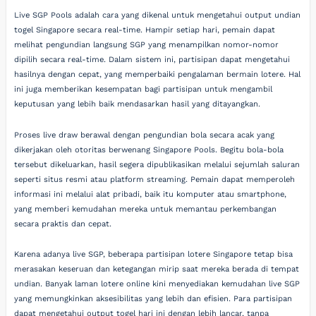
Live SGP Pools adalah cara yang dikenal untuk mengetahui output undian
togel Singapore secara real-time. Hampir setiap hari, pemain dapat
melihat pengundian langsung SGP yang menampilkan nomor-nomor
dipilih secara real-time. Dalam sistem ini, partisipan dapat mengetahui
hasilnya dengan cepat, yang memperbaiki pengalaman bermain lotere. Hal
ini juga memberikan kesempatan bagi partisipan untuk mengambil
keputusan yang lebih baik mendasarkan hasil yang ditayangkan.
Proses live draw berawal dengan pengundian bola secara acak yang
dikerjakan oleh otoritas berwenang Singapore Pools. Begitu bola-bola
tersebut dikeluarkan, hasil segera dipublikasikan melalui sejumlah saluran
seperti situs resmi atau platform streaming. Pemain dapat memperoleh
informasi ini melalui alat pribadi, baik itu komputer atau smartphone,
yang memberi kemudahan mereka untuk memantau perkembangan
secara praktis dan cepat.
Karena adanya live SGP, beberapa partisipan lotere Singapore tetap bisa
merasakan keseruan dan ketegangan mirip saat mereka berada di tempat
undian. Banyak laman lotere online kini menyediakan kemudahan live SGP
yang memungkinkan aksesibilitas yang lebih dan efisien. Para partisipan
dapat mengetahui output togel hari ini dengan lebih lancar, tanpa