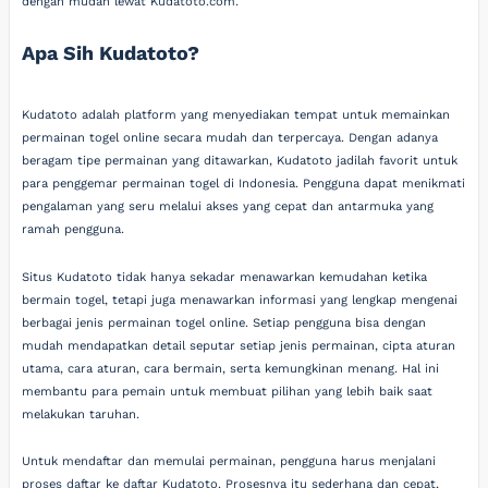
dengan mudah lewat Kudatoto.com.
Apa Sih Kudatoto?
Kudatoto adalah platform yang menyediakan tempat untuk memainkan
permainan togel online secara mudah dan terpercaya. Dengan adanya
beragam tipe permainan yang ditawarkan, Kudatoto jadilah favorit untuk
para penggemar permainan togel di Indonesia. Pengguna dapat menikmati
pengalaman yang seru melalui akses yang cepat dan antarmuka yang
ramah pengguna.
Situs Kudatoto tidak hanya sekadar menawarkan kemudahan ketika
bermain togel, tetapi juga menawarkan informasi yang lengkap mengenai
berbagai jenis permainan togel online. Setiap pengguna bisa dengan
mudah mendapatkan detail seputar setiap jenis permainan, cipta aturan
utama, cara aturan, cara bermain, serta kemungkinan menang. Hal ini
membantu para pemain untuk membuat pilihan yang lebih baik saat
melakukan taruhan.
Untuk mendaftar dan memulai permainan, pengguna harus menjalani
proses daftar ke daftar Kudatoto. Prosesnya itu sederhana dan cepat,