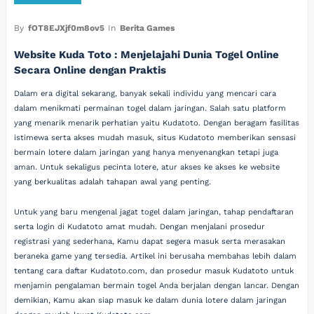
By
fOT8EJXjf0m8ov5
In
Berita Games
Website Kuda Toto : Menjelajahi Dunia Togel Online
Secara Online dengan Praktis
Dalam era digital sekarang, banyak sekali individu yang mencari cara
dalam menikmati permainan togel dalam jaringan. Salah satu platform
yang menarik menarik perhatian yaitu Kudatoto. Dengan beragam fasilitas
istimewa serta akses mudah masuk, situs Kudatoto memberikan sensasi
bermain lotere dalam jaringan yang hanya menyenangkan tetapi juga
aman. Untuk sekaligus pecinta lotere, atur akses ke akses ke website
yang berkualitas adalah tahapan awal yang penting.
Untuk yang baru mengenal jagat togel dalam jaringan, tahap pendaftaran
serta login di Kudatoto amat mudah. Dengan menjalani prosedur
registrasi yang sederhana, Kamu dapat segera masuk serta merasakan
beraneka game yang tersedia. Artikel ini berusaha membahas lebih dalam
tentang cara daftar Kudatoto.com, dan prosedur masuk Kudatoto untuk
menjamin pengalaman bermain togel Anda berjalan dengan lancar. Dengan
demikian, Kamu akan siap masuk ke dalam dunia lotere dalam jaringan