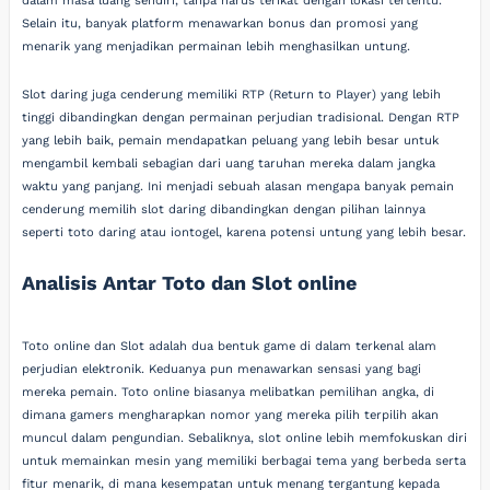
dalam masa luang sendiri, tanpa harus terikat dengan lokasi tertentu.
Selain itu, banyak platform menawarkan bonus dan promosi yang
menarik yang menjadikan permainan lebih menghasilkan untung.
Slot daring juga cenderung memiliki RTP (Return to Player) yang lebih
tinggi dibandingkan dengan permainan perjudian tradisional. Dengan RTP
yang lebih baik, pemain mendapatkan peluang yang lebih besar untuk
mengambil kembali sebagian dari uang taruhan mereka dalam jangka
waktu yang panjang. Ini menjadi sebuah alasan mengapa banyak pemain
cenderung memilih slot daring dibandingkan dengan pilihan lainnya
seperti toto daring atau iontogel, karena potensi untung yang lebih besar.
Analisis Antar Toto dan Slot online
Toto online dan Slot adalah dua bentuk game di dalam terkenal alam
perjudian elektronik. Keduanya pun menawarkan sensasi yang bagi
mereka pemain. Toto online biasanya melibatkan pemilihan angka, di
dimana gamers mengharapkan nomor yang mereka pilih terpilih akan
muncul dalam pengundian. Sebaliknya, slot online lebih memfokuskan diri
untuk memainkan mesin yang memiliki berbagai tema yang berbeda serta
fitur menarik, di mana kesempatan untuk menang tergantung kepada