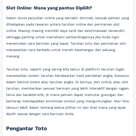
Slot Online: Mana yang pantas Dipilih?
Dalam dunia perjudian online yang semakin diminati, banyak pemain yang
dihadapkan pada tawaran antara taruhan online dan permainan slot
online. Masing-masing memiliki daya tarik dan keistimewaan tersendiri,
sehingga penting untuk memahami perbandingannya jika Anda ingin
menemukan cara bermain yang tepat. Taruhan toto dan permainan slot
menawarkan cara berbeda untuk meraih kesenangan dan peluang
menang.
Taruhan toto, seperti yang sering kita temui di platform taruhan togel,
menawarkan sistem taruhan berdasarkan hasil perolehan angka, biasanya
dalam bentuk lotere atau taruhan angka. Di lainnya, slot online, atau slot
taruhan, memberikan sensasi bermain yang lebih interaktif dengan ragam
tema dan karakteristik, di mana pemain dapat memutar gulungan dan
berharap mendapatkan kombinasi simbol yang menguntungkan. Mari kita
telusuri lebih dalam tentang kedua pilihan ini dan lihat mana yang layak
dipilih sesuai dengan cara bermain Anda.
Pengantar Toto