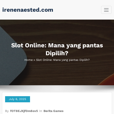
Skip
irenenaested.com
to
content
Slot Online: Mana yang pantas
Dipilih?
Home
»
Slot Online: Mana yang pantas Dipilih?
July 6, 2025
By
fOT8EJXjf0m8ov5
In
Berita Games